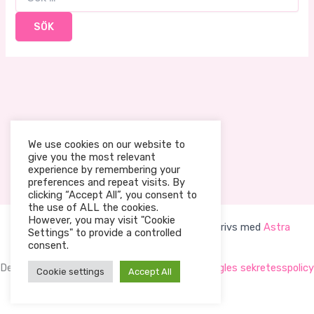
efter:
We use cookies on our website to
give you the most relevant
experience by remembering your
preferences and repeat visits. By
clicking “Accept All”, you consent to
the use of ALL the cookies.
However, you may visit "Cookie
Upphovsrätt © 2026 Humlans förskola | Drivs med
Astra
Settings" to provide a controlled
WordPress-tema
consent.
Denna sida är skyddad av reCAPTCHA och
Googles sekretesspolicy
Cookie settings
Accept All
samt
användarvillkor
gäller.